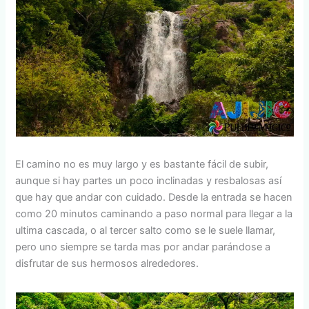
El camino no es muy largo y es bastante fácil de subir,
aunque si hay partes un poco inclinadas y resbalosas así
que hay que andar con cuidado. Desde la entrada se hacen
como 20 minutos caminando a paso normal para llegar a la
ultima cascada, o al tercer salto como se le suele llamar,
pero uno siempre se tarda mas por andar parándose a
disfrutar de sus hermosos alrededores.