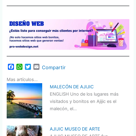
F
W
T
E
Compartir
a
h
w
m
c
a
i
a
Mas artículos...
e
t
t
i
MALECÓN DE AJIJIC
b
s
t
l
ENGLISH Uno de los lugares más
o
A
e
visitados y bonitos en Ajijic es el
o
p
r
malecón, el…
k
p
AJIJIC MUSEO DE ARTE