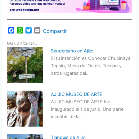
F
W
T
E
Compartir
a
h
w
m
c
a
i
a
Mas artículos...
e
t
t
i
Senderismo en Ajijic
b
s
t
l
Si tú intención es Conocer Chupinaya,
o
A
e
Tepalo, Mesa del Ocote, Tecuan y
o
p
r
otros lugares del…
k
p
AJIJIC MUSEO DE ARTE
AJIJIC MUSEO DE ARTE fue
inaugurado el 1 de junio. Una parte
increíble de la…
Tianguis de Ajijic